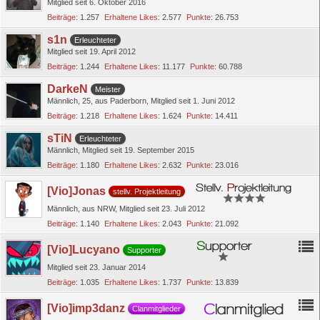
Mitglied seit 6. Oktober 2016
Beiträge
1.257
Erhaltene Likes
2.577
Punkte
26.753
s1n
Erleuchteter
Mitglied seit 19. April 2012
Beiträge
1.244
Erhaltene Likes
11.177
Punkte
60.788
DarkeN
Meister
Männlich
25
aus Paderborn
Mitglied seit 1. Juni 2012
Beiträge
1.218
Erhaltene Likes
1.624
Punkte
14.411
sTiN
Erleuchteter
Männlich
Mitglied seit 19. September 2015
Beiträge
1.180
Erhaltene Likes
2.632
Punkte
23.016
[Vio]Jonas
stellv. Projektleitung
Männlich
aus NRW
Mitglied seit 23. Juli 2012
Beiträge
1.140
Erhaltene Likes
2.043
Punkte
21.092
[Vio]Lucyano
Supporter
Mitglied seit 23. Januar 2014
Beiträge
1.035
Erhaltene Likes
1.737
Punkte
13.839
[Vio]imp3danz
Clanmitglieder