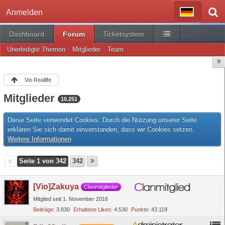
Anmelden
Dashboard
Forum
Ticketsystem
Unerledigte Themen
Mitglieder
Team
Vio Reallife
Mitglieder
10.251
Diese Seite verwendet Cookies. Durch die Nutzung unserer Seite
erklären Sie sich damit einverstanden, dass wir Cookies setzen.
Weitere Informationen
Seite 1 von 342
342
[Vio]Zakuya
Clanmitglieder
Mitglied seit 1. November 2016
Beiträge
3.830
Erhaltene Likes
4.530
Punkte
43.119