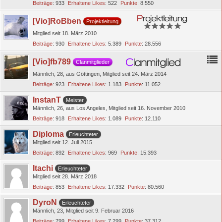
Beiträge
933
Erhaltene Likes
522
Punkte
8.550
[Vio]RoBben
Projektleitung
Mitglied seit 18. März 2010
Beiträge
930
Erhaltene Likes
5.389
Punkte
28.556
[Vio]fb789
Clanmitglieder
Männlich
28
aus Göttingen
Mitglied seit 24. März 2014
Beiträge
923
Erhaltene Likes
1.183
Punkte
11.052
InstanT
Meister
Männlich
26
aus Los Angeles
Mitglied seit 16. November 2010
Beiträge
918
Erhaltene Likes
1.089
Punkte
12.110
Diploma
Erleuchteter
Mitglied seit 12. Juli 2015
Beiträge
892
Erhaltene Likes
969
Punkte
15.393
Itachi
Erleuchteter
Mitglied seit 28. März 2018
Beiträge
853
Erhaltene Likes
17.332
Punkte
80.560
DyroN
Erleuchteter
Männlich
23
Mitglied seit 9. Februar 2016
Beiträge
799
Erhaltene Likes
7.299
Punkte
37.312