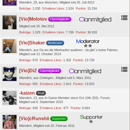
Männlich
29
aus München
Mitglied seit 26. Juli 2013
Beiträge
1.030
Erhaltene Likes
1.524
Punkte
15.334
[Vio]Molotov
Clanmitglieder
Mitglied seit 26. Mai 2012
Beiträge
1.029
Erhaltene Likes
7.769
Punkte
36.918
[Vio]Shaker
Moderator
Männlich
aus Da wo die Misthaufen qualmen - da gibt´s keine Palmen
Mitglied seit 10. Oktober 2014
Beiträge
979
Erhaltene Likes
1.302
Punkte
13.728
[Vio]DiZ
Clanmitglieder
Männlich
aus Göttingen
Mitglied seit 6. März 2011
Beiträge
955
Erhaltene Likes
1.914
Punkte
13.833
-kaizen
Profi
Männlich
23
aus In-Game Member since Oct 10th 2011. Forum
Mitglied seit 6. September 2015
Beiträge
938
Erhaltene Likes
477
Punkte
8.664
[Vio]cRunshii
Supporter
Männlich
Mitglied seit 20. Februar 2011