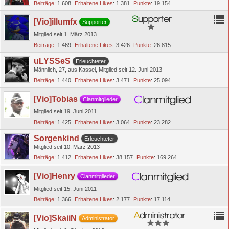
Beiträge
1.608
Erhaltene Likes
1.381
Punkte
19.154
[Vio]illumfx
Supporter
Mitglied seit 1. März 2013
Beiträge
1.469
Erhaltene Likes
3.426
Punkte
26.815
uLYSSeS
Erleuchteter
Männlich
27
aus Kassel
Mitglied seit 12. Juni 2013
Beiträge
1.440
Erhaltene Likes
3.471
Punkte
25.094
[Vio]Tobias
Clanmitglieder
Mitglied seit 19. Juni 2011
Beiträge
1.425
Erhaltene Likes
3.064
Punkte
23.282
Sorgenkind
Erleuchteter
Mitglied seit 10. März 2013
Beiträge
1.412
Erhaltene Likes
38.157
Punkte
169.264
[Vio]Henry
Clanmitglieder
Mitglied seit 15. Juni 2011
Beiträge
1.366
Erhaltene Likes
2.177
Punkte
17.114
[Vio]SkaiiN
Administrator