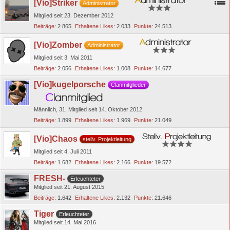
[Vio]Striker
Administrator
Mitglied seit 23. Dezember 2012
Beiträge
2.865
Erhaltene Likes
2.033
Punkte
24.513
[Vio]Zomber
Administrator
Mitglied seit 3. Mai 2011
Beiträge
2.056
Erhaltene Likes
1.008
Punkte
14.677
[Vio]kugelporsche
Clanmitglieder
Männlich
31
Mitglied seit 14. Oktober 2012
Beiträge
1.899
Erhaltene Likes
1.969
Punkte
21.049
[Vio]Chaos
stellv. Projektleitung
Mitglied seit 4. Juli 2011
Beiträge
1.682
Erhaltene Likes
2.166
Punkte
19.572
FRESH-
Erleuchteter
Mitglied seit 21. August 2015
Beiträge
1.642
Erhaltene Likes
2.132
Punkte
21.646
Tiger
Erleuchteter
Mitglied seit 14. Mai 2016