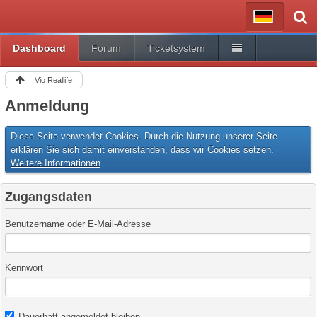
Dashboard
Forum
Ticketsystem
Vio Reallife
Anmeldung
Diese Seite verwendet Cookies. Durch die Nutzung unserer Seite
erklären Sie sich damit einverstanden, dass wir Cookies setzen.
Weitere Informationen
Zugangsdaten
Benutzername oder E-Mail-Adresse
Kennwort
Dauerhaft angemeldet bleiben