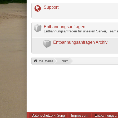
Support
Entbannungsanfragen
Entbannungsanfragen für unseren Server, Team
Entbannungsanfragen Archiv
Vio Reallife
»
Forum
»
Datenschutzerklärung
Impressum
Entbannungsan