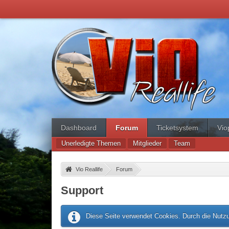
Dashboard
Forum
Ticketsystem
Vio
Unerledigte Themen
Mitglieder
Team
Vio Reallife
»
Forum
»
Support
Diese Seite verwendet Cookies. Durch die Nutzu