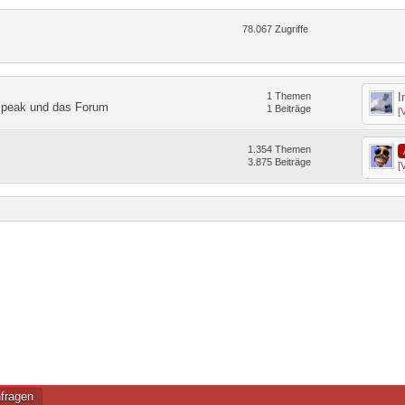
78.067
Zugriffe
1
Themen
I
speak und das Forum
1
Beiträge
[
1.354
Themen
3.875
Beiträge
[
fragen