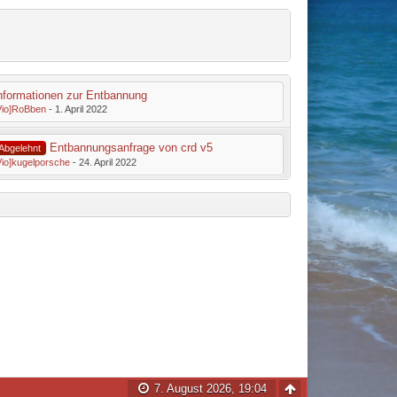
nformationen zur Entbannung
Vio]RoBben
-
1. April 2022
Entbannungsanfrage von crd v5
Abgelehnt
Vio]kugelporsche
-
24. April 2022
7. August 2026, 19:04