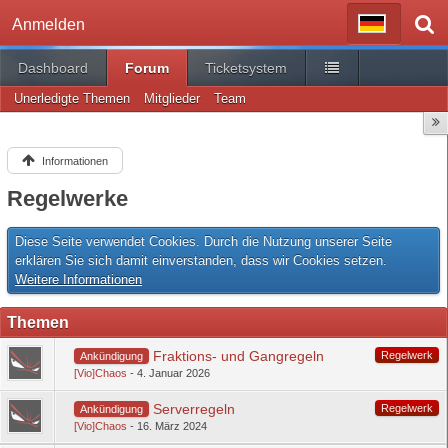
Anmelden
Dashboard
Forum
Ticketsystem
Unerledigte Themen
Mitglieder
Team
Informationen
Regelwerke
Diese Seite verwendet Cookies. Durch die Nutzung unserer Seite
erklären Sie sich damit einverstanden, dass wir Cookies setzen.
Weitere Informationen
Themen
Fraktions- und Gangregeln
Regelwerk
Ankündigung
[Vio]Chaos
4. Januar 2026
Serverregeln
Regelwerk
Ankündigung
[Vio]Chaos
16. März 2024