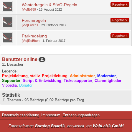
Wantedregeln & StVO-Regeln
Regelwerk
[Vio]fb789
15. August 2022
Forumregeln
Regelwerk
[Vio]Forces
29. Oktober 2017
Parkregelung
Regelwerk
[Vio]RoBben
1. Februar 2017
Benutzer online
11
11 Besucher
Legende:
Projektleitung
stellv. Projektleitung
Administrator
Moderator
Supporter
Script & Entwicklung
Ticketsupporter
Clanmitglieder
Viopedia
Donator
Statistik
11 Themen - 95 Beiträge (0,02 Beiträge pro Tag)
Datenschutzerklärung
Impressum
Entbannungsanfragen
Forensoftware:
Burning Board®
, entwickelt von
WoltLab® GmbH